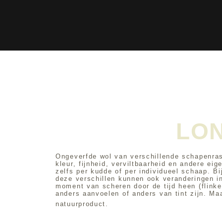
LO
Ongeverfde wol van verschil­lende schapen­rass
kleur, fijnheid, verviltbaarheid en andere e
zelfs per kudde of per individueel schaap. B
deze verschillen kunnen ook veranderingen i
moment van scheren door de tijd heen (flinke
anders aanvoelen of anders van tint zijn. Ma
natuur­product.