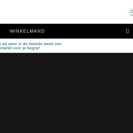
WINKELMAND
n wij weer in de tweede week van
edankt voor je begrip!