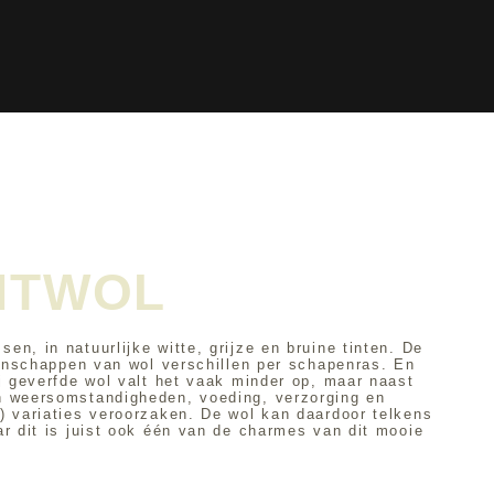
NTWOL
en, in natuur­lijke witte, grijze en bruine tinten.
De
igenschappen van wol verschillen per schapenras. En
ij geverfde wol valt het vaak minder op, maar naast
n weers­omstandigheden, voeding, verzorging en
) variaties veroorzaken. De wol kan daardoor telkens
ar dit is juist ook één van de charmes van dit mooie