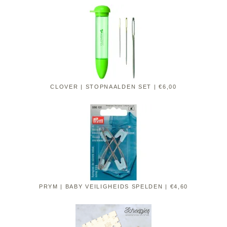
CLOVER | STOPNAALDEN SET | €6,00
PRYM | BABY VEILIGHEIDS SPELDEN | €4,60