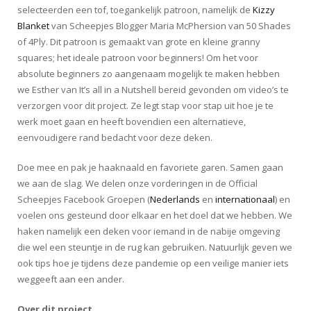
selecteerden een tof, toegankelijk patroon, namelijk de
Kizzy
Blanket
van Scheepjes Blogger Maria McPhersion van 50 Shades
of 4Ply. Dit patroon is gemaakt van grote en kleine granny
squares; het ideale patroon voor beginners! Om het voor
absolute beginners zo aangenaam mogelijk te maken hebben
we Esther van It’s all in a Nutshell bereid gevonden om video’s te
verzorgen voor dit project. Ze legt stap voor stap uit hoe je te
werk moet gaan en heeft bovendien een alternatieve,
eenvoudigere rand bedacht voor deze deken.
Doe mee en pak je haaknaald en favoriete garen. Samen gaan
we aan de slag. We delen onze vorderingen in de Official
Scheepjes Facebook Groepen (
Nederlands
en
internationaal
) en
voelen ons gesteund door elkaar en het doel dat we hebben. We
haken namelijk een deken voor iemand in de nabije omgeving
die wel een steuntje in de rug kan gebruiken. Natuurlijk geven we
ook tips hoe je tijdens deze pandemie op een veilige manier iets
weggeeft aan een ander.
Over dit project