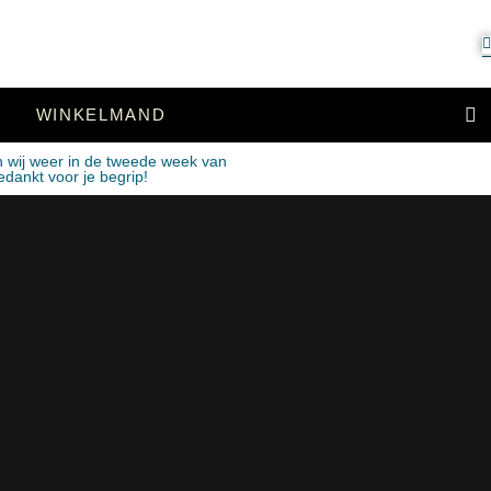
WINKELMAND
n wij weer in de tweede week van
edankt voor je begrip!