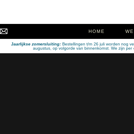
HOME
WE
J
aarlijkse zomersluiting:
Bestellingen t/m 26 juli worden nog v
augustus, op volgorde van binnenkomst. We zijn per e-