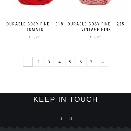
DURABLE COSY FINE – 318
DURABLE COSY FINE – 225
TOMATO
VINTAGE PINK
€
3,25
€
3,25
1
2
3
4
5
6
7
→
KEEP IN TOUCH