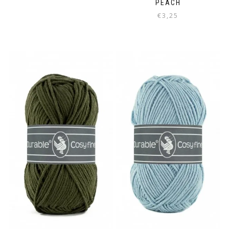
PEACH
€
3,25