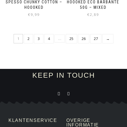
SPESSO CHUNKY COTTON –
HOOOKED ECO BARBANTE
HOOOKED
50G – MIXED
€
9,99
€
2,89
1
2
3
4
…
25
26
27
→
KEEP IN TOUCH
KLANTENSERVICE
OVERIGE
INFORMATIE