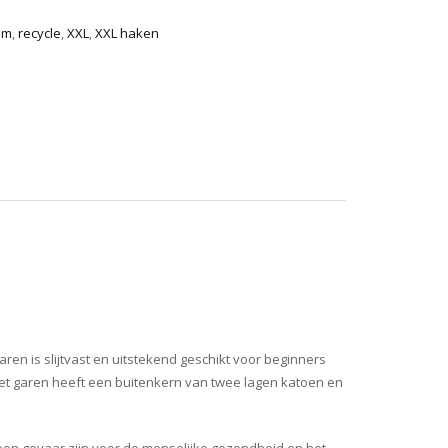
mm
,
recycle
,
XXL
,
XXL haken
ren is slijtvast en uitstekend geschikt voor beginners
 Het garen heeft een buitenkern van twee lagen katoen en