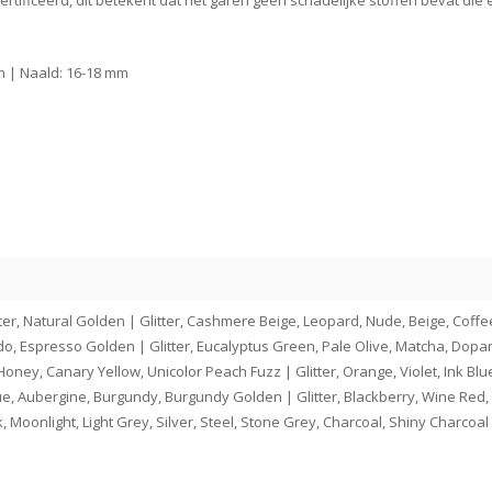
ificeerd, dit betekent dat het garen geen schadelijke stoffen bevat die 
mm | Naald: 16-18 mm
itter, Natural Golden | Glitter, Cashmere Beige, Leopard, Nude, Beige, Coff
, Espresso Golden | Glitter, Eucalyptus Green, Pale Olive, Matcha, Dopa
Honey, Canary Yellow, Unicolor Peach Fuzz | Glitter, Orange, Violet, Ink Blu
 Blue, Aubergine, Burgundy, Burgundy Golden | Glitter, Blackberry, Wine Re
 Moonlight, Light Grey, Silver, Steel, Stone Grey, Charcoal, Shiny Charcoal |