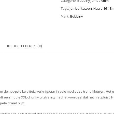
Categorie:
Bobbiny Jumbo 9mm
Tags:
jumbo
,
katoen
,
Naald 16-18
Merk:
Bobbiny
BEOORDELINGEN (0)
de hoogste kwaliteit, verkrijgbaar in vele modieuze trend kleuren. Het ga
ft een mooie XXL-chunky uitstraling met het voordeel dat het niet pluist!
ele draad blijft.