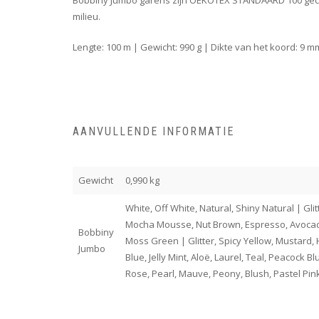
Bobbiny Jumbo garens zijn OEKOTEX STANDAARD 100 gecert
milieu.
Lengte: 100 m | Gewicht: 990 g | Dikte van het koord: 9 
AANVULLENDE INFORMATIE
Gewicht
0,990 kg
White, Off White, Natural, Shiny Natural | Gl
Mocha Mousse, Nut Brown, Espresso, Avocado
Bobbiny
Moss Green | Glitter, Spicy Yellow, Mustard, 
Jumbo
Blue, Jelly Mint, Aloë, Laurel, Teal, Peacock
Rose, Pearl, Mauve, Peony, Blush, Pastel Pink,