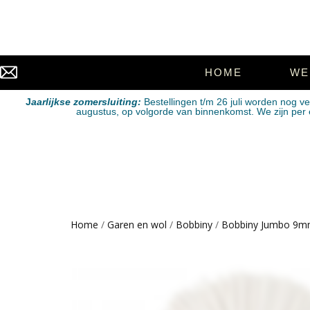
HOME
WE
J
aarlijkse zomersluiting:
Bestellingen t/m 26 juli worden nog v
augustus, op volgorde van binnenkomst. We zijn per e-
Home
/
Garen en wol
/
Bobbiny
/
Bobbiny Jumbo 9