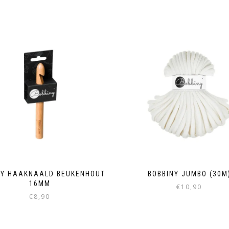
NY HAAKNAALD BEUKENHOUT
BOBBINY JUMBO (30M
16MM
€
10,90
€
8,90