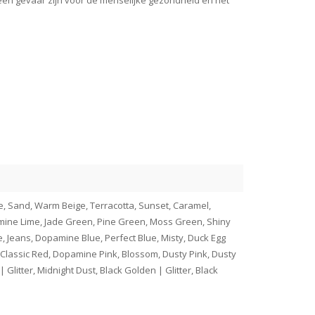
een gevaar zijn voor de menselijke gezondheid en het
ee, Sand, Warm Beige, Terracotta, Sunset, Caramel,
mine Lime, Jade Green, Pine Green, Moss Green, Shiny
e, Jeans, Dopamine Blue, Perfect Blue, Misty, Duck Egg
d, Classic Red, Dopamine Pink, Blossom, Dusty Pink, Dusty
 Glitter, Midnight Dust, Black Golden | Glitter, Black