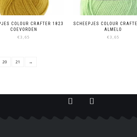
PJES COLOUR CRAFTER 1823
SCHEEPJES COLOUR CRAFTE
COEVORDEN
ALMELO
€
3,65
€
3,65
20
21
→