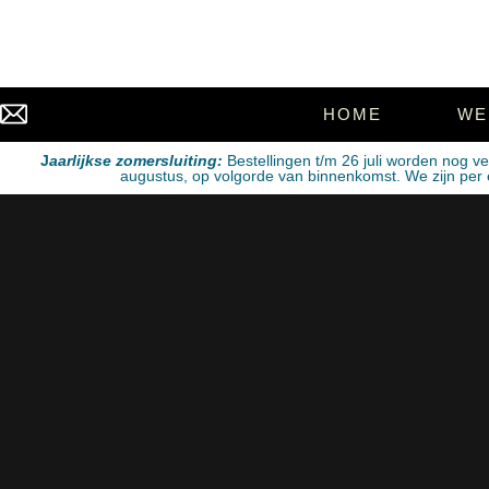
HOME
WE
J
aarlijkse zomersluiting:
Bestellingen t/m 26 juli worden nog v
augustus, op volgorde van binnenkomst. We zijn per e-