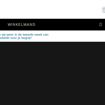
WINKELMAND
n wij weer in de tweede week van
edankt voor je begrip!