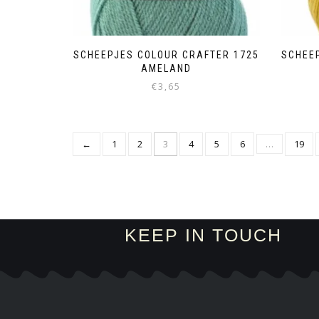
SCHEEPJES COLOUR CRAFTER 1725
SCHEE
AMELAND
€
3,65
←
1
2
3
4
5
6
…
19
KEEP IN TOUCH