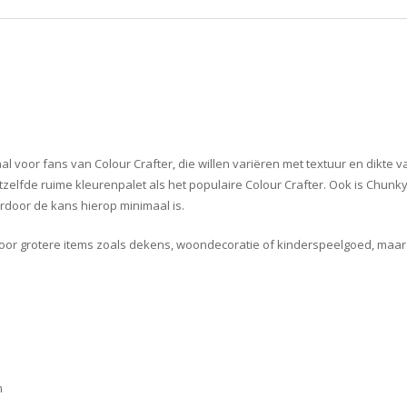
al voor fans van Colour Crafter, die willen variëren met textuur en dikt
hetzelfde ruime kleurenpalet als het populaire Colour Crafter. Ook is Chun
door de kans hierop minimaal is.
t voor grotere items zoals dekens, woondecoratie of kinderspeelgoed, maar
m