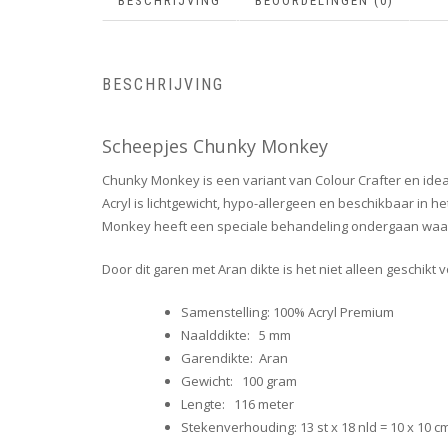
BESCHRIJVING
BEOORDELINGEN (0)
BESCHRIJVING
Scheepjes Chunky Monkey
Chunky Monkey is een variant van Colour Crafter en idea
Acryl is lichtgewicht, hypo-allergeen en beschikbaar in 
Monkey heeft een speciale behandeling ondergaan waar
Door dit garen met Aran dikte is het niet alleen geschik
Samenstelling: 100% Acryl Premium
Naalddikte: 5 mm
Garendikte: Aran
Gewicht: 100 gram
Lengte: 116 meter
Stekenverhouding: 13 st x 18 nld = 10 x 10 c