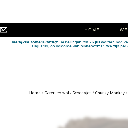
HOME
WE
J
aarlijkse zomersluiting:
Bestellingen t/m 26 juli worden nog v
augustus, op volgorde van binnenkomst. We zijn per e-
Home
/
Garen en wol
/
Scheepjes
/
Chunky Monkey
/