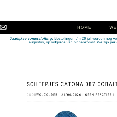
HOME
WE
J
aarlijkse zomersluiting:
Bestellingen t/m 26 juli worden nog v
augustus, op volgorde van binnenkomst. We zijn per e-
SCHEEPJES CATONA 087 COBAL
DOOR
WOLZOLDER
|
21/06/2026
|
GEEN REACTIES
|