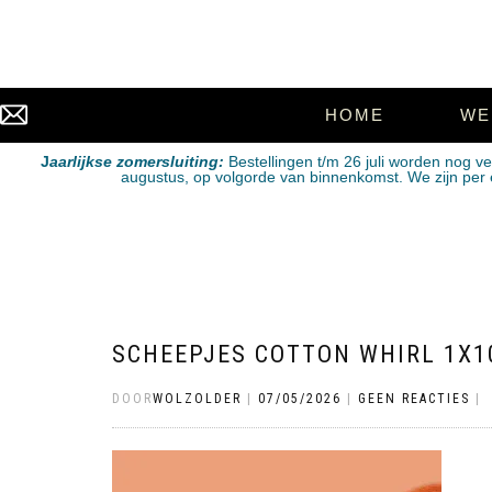
HOME
WE
J
aarlijkse zomersluiting:
Bestellingen t/m 26 juli worden nog v
augustus, op volgorde van binnenkomst. We zijn per e-
SCHEEPJES COTTON WHIRL 1X1
DOOR
WOLZOLDER
|
07/05/2026
|
GEEN REACTIES
|