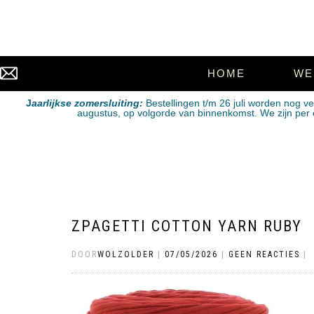
HOME
WE
J
aarlijkse zomersluiting:
Bestellingen t/m 26 juli worden nog v
augustus, op volgorde van binnenkomst. We zijn per e-
ZPAGETTI COTTON YARN RUBY
DOOR
WOLZOLDER
|
07/05/2026
|
GEEN REACTIES
|