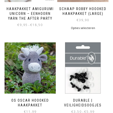
HAAKPAKKET AMIGURUMI
SCHAAP ROBBY HOOOKED
UNICORN – EENHOORN
HAAKPAKKET (LARGE)
YARN THE AFTER PARTY
€
39,90
€
9,95
€
18,50
-
Opties selecteren
OS OSCAR HOOOKED
DURABLE |
HAAKPAKKET
VEILIGHEIDSOOGJES
€
11,99
€
3,50
€
5,99
-