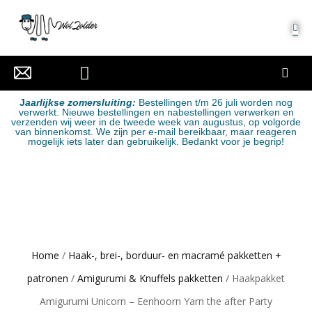
MIJN ACCOUNT
J
aarlijkse zomersluiting:
Bestellingen t/m 26 juli worden nog
verwerkt. Nieuwe bestellingen en nabestellingen verwerken en
verzenden wij weer in de tweede week van augustus, op volgorde
van binnenkomst. We zijn per e-mail bereikbaar, maar reageren
mogelijk iets later dan gebruikelijk. Bedankt voor je begrip!
Home
/
Haak-, brei-, borduur- en macramé pakketten +
patronen
/
Amigurumi & Knuffels pakketten
/ Haakpakket
Amigurumi Unicorn – Eenhoorn Yarn the after Party