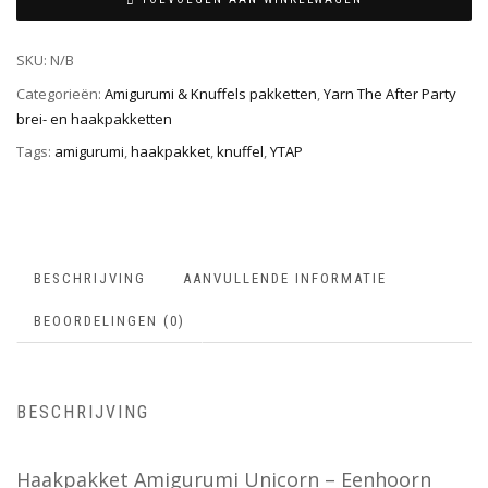
SKU:
N/B
Categorieën:
Amigurumi & Knuffels pakketten
,
Yarn The After Party
brei- en haakpakketten
Tags:
amigurumi
,
haakpakket
,
knuffel
,
YTAP
BESCHRIJVING
AANVULLENDE INFORMATIE
BEOORDELINGEN (0)
BESCHRIJVING
Haakpakket Amigurumi Unicorn – Eenhoorn