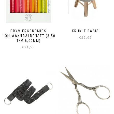
PRYM ERGONOMICS
KRUKJE BASIS
WOLHAAKNAALDENSET (3,50
€
25,95
T/M 6,00MM)
€
31,50