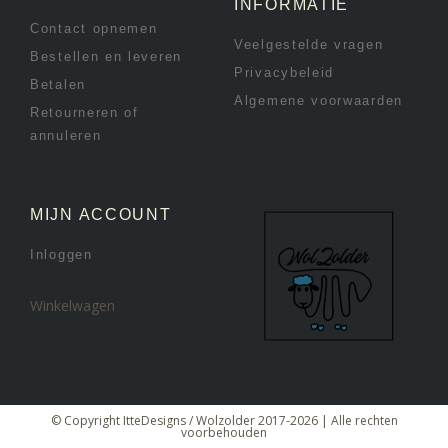
INFORMATIE
Contact opnemen
Veelgestelde vragen
Bestellen en leveren
Privacybeleid
Betalen
Algemene voorwaarden
Retourneren of
annuleren
MIJN ACCOUNT
Inloggen
Winkelwagen
© Copyright ItteDesigns / Wolzolder 2017-2026 | Alle rechten
voorbehouden