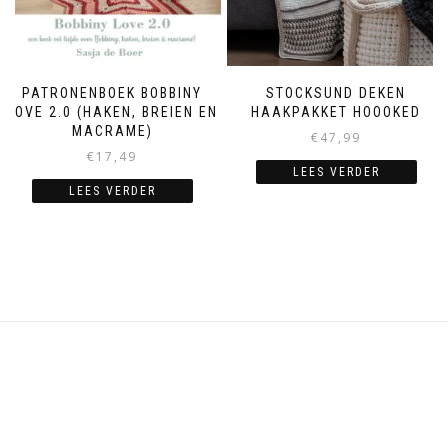
PATRONENBOEK BOBBINY
STOCKSUND DEKEN
LOVE 2.0 (HAKEN, BREIEN EN
HAAKPAKKET HOOOKED
MACRAME)
€
47,99
€
17,49
LEES VERDER
LEES VERDER