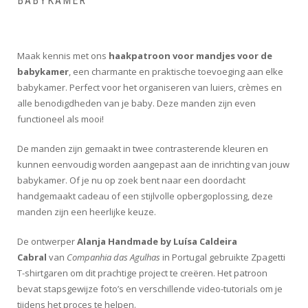
BABYKAMER
Maak kennis met ons
haakpatroon voor mandjes voor de
babykamer
, een charmante en praktische toevoeging aan elke
babykamer. Perfect voor het organiseren van luiers, crèmes en
alle benodigdheden van je baby. Deze manden zijn even
functioneel als mooi!
De manden zijn gemaakt in twee contrasterende kleuren en
kunnen eenvoudig worden aangepast aan de inrichting van jouw
babykamer. Of je nu op zoek bent naar een doordacht
handgemaakt cadeau of een stijlvolle opbergoplossing, deze
manden zijn een heerlijke keuze.
De ontwerper
Alanja Handmade by Luísa Caldeira
Cabral
van
Companhia das Agulhas
in Portugal gebruikte Zpagetti
T-shirtgaren om dit prachtige project te creëren. Het patroon
bevat stapsgewijze foto’s en verschillende video-tutorials om je
tijdens het proces te helpen.