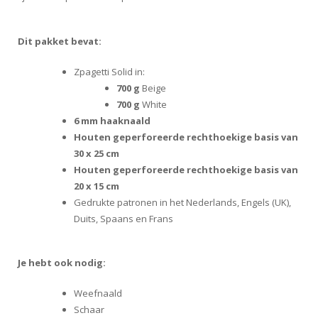
Dit pakket bevat:
Zpagetti Solid in:
700 g
Beige
700 g
White
6 mm haaknaald
Houten geperforeerde rechthoekige basis van
30 x 25 cm
Houten geperforeerde rechthoekige basis van
20 x 15 cm
Gedrukte patronen in het Nederlands, Engels (UK),
Duits, Spaans en Frans
Je hebt ook nodig:
Weefnaald
Schaar