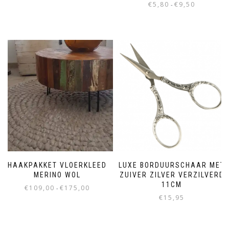
€
5,80
€
9,50
-
HAAKPAKKET VLOERKLEED
LUXE BORDUURSCHAAR MET
MERINO WOL
ZUIVER ZILVER VERZILVERD
11CM
€
109,00
€
175,00
-
€
15,95