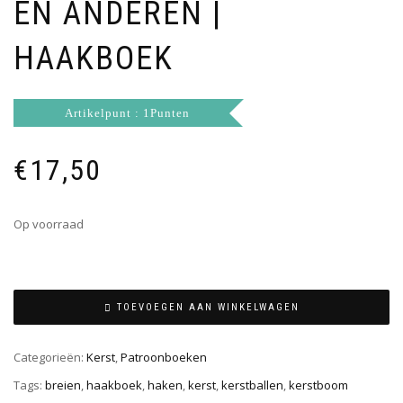
EN ANDEREN |
HAAKBOEK
Artikelpunt : 1Punten
€
17,50
Op voorraad
TOEVOEGEN AAN WINKELWAGEN
Categorieën:
Kerst
,
Patroonboeken
Tags:
breien
,
haakboek
,
haken
,
kerst
,
kerstballen
,
kerstboom