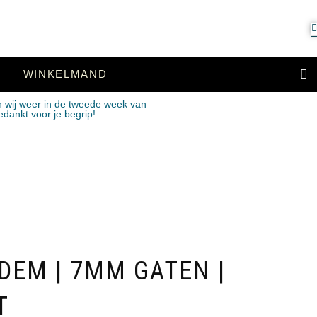
WINKELMAND
n wij weer in de tweede week van
edankt voor je begrip!
DEM | 7MM GATEN |
T