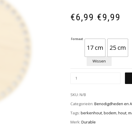
€
6,99
€
9,99
-
Formaat
17 cm
25 cm
Wissen
SKU:
N/B
Categorieën:
Benodigdheden en A
Tags:
berkenhout
,
bodem
,
hout
,
m
Merk:
Durable