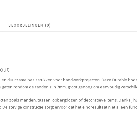
BEOORDELINGEN (0)
hout
ge en duurzame basisstukken voor handwerkprojecten. Deze Durable bo
n. De gaten rondom de randen zijn 7mm, groot genoeg om eenvoudig verschil
n zoals manden, tassen, opbergdozen of decoratieve items. Dankzij hun n
 De stevige constructie zorgt ervoor dat het eindresultaat niet alleen fun