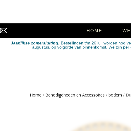
HOME
WE
J
aarlijkse zomersluiting:
Bestellingen t/m 26 juli worden nog v
augustus, op volgorde van binnenkomst. We zijn per e-
Home
/
Benodigdheden en Accessoires
/
bodem
/ Du