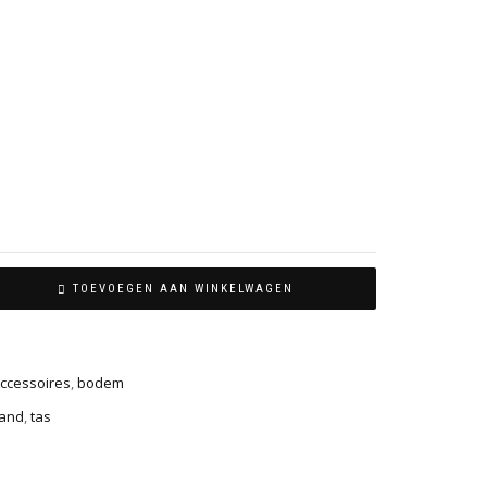
TOEVOEGEN AAN WINKELWAGEN
ccessoires
,
bodem
and
,
tas