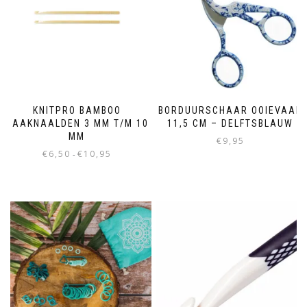
KNITPRO BAMBOO
BORDUURSCHAAR OOIEVAAR
HAAKNAALDEN 3 MM T/M 10
11,5 CM – DELFTSBLAUW
MM
€
9,95
€
6,50
€
10,95
-