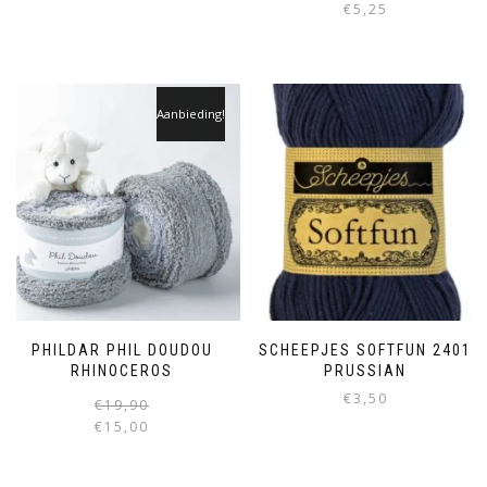
€
5,25
Aanbieding!
PHILDAR PHIL DOUDOU
SCHEEPJES SOFTFUN 2401
RHINOCEROS
PRUSSIAN
€
3,50
€
19,90
€
15,00