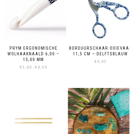
PRYM ERGONOMISCHE
BORDUURSCHAAR OOIEVAAR
WOLHAAKNAALD 6,00 –
11,5 CM – DELFTSBLAUW
15,00 MM
€
9,95
€
5,80
€
9,50
-