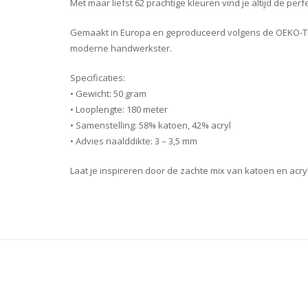
Met maar liefst 62 prachtige kleuren vind je altijd de per
Gemaakt in Europa en geproduceerd volgens de OEKO-TEX®
moderne handwerkster.
Specificaties:
• Gewicht: 50 gram
• Looplengte: 180 meter
• Samenstelling: 58% katoen, 42% acryl
• Advies naalddikte: 3 – 3,5 mm
Laat je inspireren door de zachte mix van katoen en acry