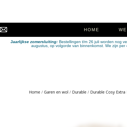
HOME
WE
J
aarlijkse zomersluiting:
Bestellingen t/m 26 juli worden nog v
augustus, op volgorde van binnenkomst. We zijn per e-
Home
/
Garen en wol
/
Durable
/
Durable Cosy Extra 