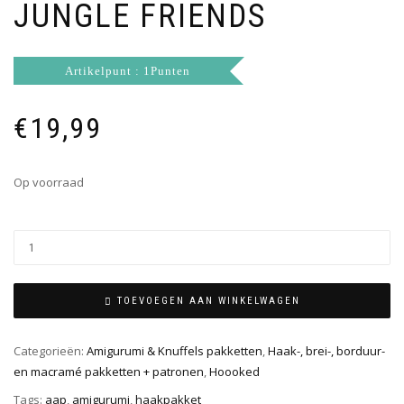
JUNGLE FRIENDS
Artikelpunt : 1Punten
€
19,99
Op voorraad
TOEVOEGEN AAN WINKELWAGEN
Categorieën:
Amigurumi & Knuffels pakketten
,
Haak-, brei-, borduur-
en macramé pakketten + patronen
,
Hoooked
Tags:
aap
,
amigurumi
,
haakpakket