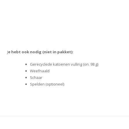
J
e hebt ook nodig (niet in pakket):
Gerecyclede katoenen vulling (on. 98 g)
Weefnaald
Schaar
Spelden (optioneel)