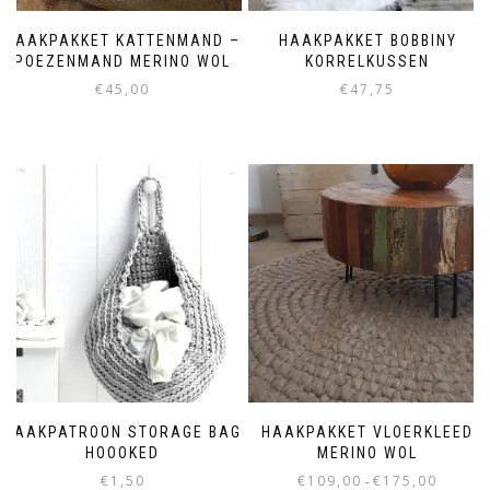
HAAKPAKKET KATTENMAND –
HAAKPAKKET BOBBINY
POEZENMAND MERINO WOL
KORRELKUSSEN
€
45,00
€
47,75
HAAKPATROON STORAGE BAG
HAAKPAKKET VLOERKLEED
HOOOKED
MERINO WOL
€
1,50
€
109,00
€
175,00
-