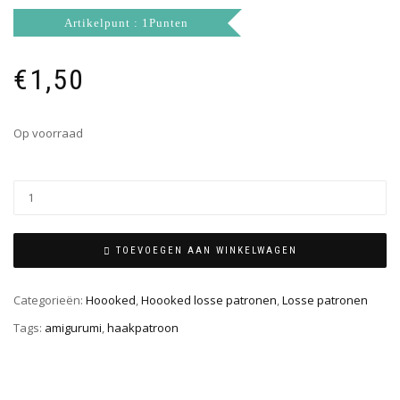
Artikelpunt : 1Punten
€
1,50
Op voorraad
TOEVOEGEN AAN WINKELWAGEN
Categorieën:
Hoooked
,
Hoooked losse patronen
,
Losse patronen
Tags:
amigurumi
,
haakpatroon