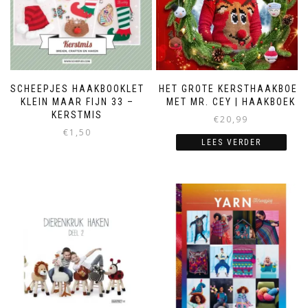
SCHEEPJES HAAKBOOKLET
HET GROTE KERSTHAAKBOEK
KLEIN MAAR FIJN 33 –
MET MR. CEY | HAAKBOEK
KERSTMIS
€
20,99
€
1,50
LEES VERDER