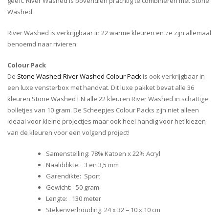
geeft. River Washed is bovendien prachtig te combineren met Stone
Washed.
River Washed is verkrijgbaar in 22 warme kleuren en ze zijn allemaal
benoemd naar rivieren.
Colour Pack
De
Stone Washed-River Washed Colour Pack
is ook verkrijgbaar in
een luxe vensterbox met handvat. Dit luxe pakket bevat alle 36
kleuren Stone Washed EN alle 22 kleuren River Washed in schattige
bolletjes van 10 gram. De Scheepjes Colour Packs zijn niet alleen
ideaal voor kleine projectjes maar ook heel handig voor het kiezen
van de kleuren voor een volgend project!
Samenstelling: 78% Katoen x 22% Acryl
Naalddikte: 3 en 3,5 mm
Garendikte: Sport
Gewicht: 50 gram
Lengte: 130 meter
Stekenverhouding: 24 x 32 = 10 x 10 cm