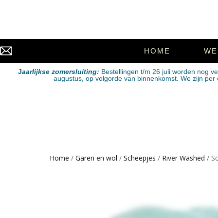
HOME
WE
J
aarlijkse zomersluiting:
Bestellingen t/m 26 juli worden nog v
augustus, op volgorde van binnenkomst. We zijn per e-
Home
/
Garen en wol
/
Scheepjes
/
River Washed
/ S