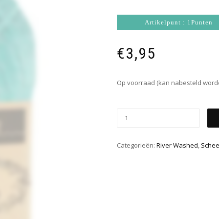
Artikelpunt : 1Punten
€
3,95
Op voorraad (kan nabesteld word
Categorieën:
River Washed
,
Schee