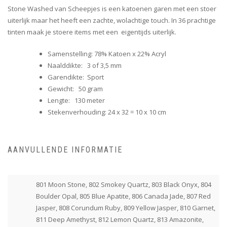
Stone Washed van Scheepjes is een katoenen garen met een stoer
uiterlijk maar het heeft een zachte, wolachtige touch. In 36 prachtige
tinten maak je stoere items met een eigentijds uiterlijk.
Samenstelling: 78% Katoen x 22% Acryl
Naalddikte: 3 of 3,5 mm
Garendikte: Sport
Gewicht: 50 gram
Lengte: 130 meter
Stekenverhouding: 24 x 32 = 10 x 10 cm
AANVULLENDE INFORMATIE
801 Moon Stone, 802 Smokey Quartz, 803 Black Onyx, 804
Boulder Opal, 805 Blue Apatite, 806 Canada Jade, 807 Red
Jasper, 808 Corundum Ruby, 809 Yellow Jasper, 810 Garnet,
811 Deep Amethyst, 812 Lemon Quartz, 813 Amazonite,