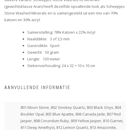
(gewichtsklasse Aran) heeft dezelfde opvallende look als Scheepjes
Stone Washed Minerals en is samengesteld uit een mix van 70%
katoen en 30% acryl.
Samenstelling: 78% Katoen x 22% Acryl
Naalddikte: 3 of 3,5 mm
Garendikte: Sport
Gewicht: 50 gram
Lengte: 130 meter
Stekenverhouding: 24 x 32 = 10 x 10 cm
AANVULLENDE INFORMATIE
801 Moon Stone, 802 Smokey Quartz, 803 Black Onyx, 804
Boulder Opal, 805 Blue Apatite, 806 Canada Jade, 807 Red
Jasper, 808 Corundum Ruby, 809 Yellow Jasper, 810 Garnet,
811 Deep Amethyst, 812 Lemon Quartz, 813 Amazonite,