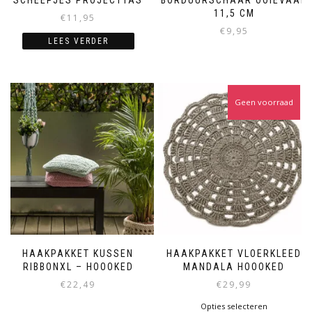
11,5 CM
€
11,95
€
9,95
LEES VERDER
Geen voorraad
HAAKPAKKET KUSSEN
HAAKPAKKET VLOERKLEED
RIBBONXL – HOOOKED
MANDALA HOOOKED
€
22,49
€
29,99
Opties selecteren