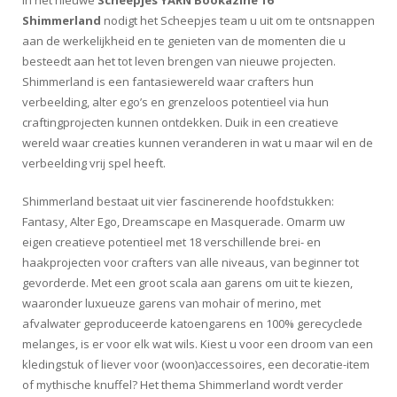
In het nieuwe
Scheepjes YARN Bookazine 16
Shimmerland
nodigt het Scheepjes team u uit om te ontsnappen
aan de werkelijkheid en te genieten van de momenten die u
besteedt aan het tot leven brengen van nieuwe projecten.
Shimmerland is een fantasiewereld waar crafters hun
verbeelding, alter ego’s en grenzeloos potentieel via hun
craftingprojecten kunnen ontdekken. Duik in een creatieve
wereld waar creaties kunnen veranderen in wat u maar wil en de
verbeelding vrij spel heeft.
Shimmerland bestaat uit vier fascinerende hoofdstukken:
Fantasy, Alter Ego, Dreamscape en Masquerade. Omarm uw
eigen creatieve potentieel met 18 verschillende brei- en
haakprojecten voor crafters van alle niveaus, van beginner tot
gevorderde. Met een groot scala aan garens om uit te kiezen,
waaronder luxueuze garens van mohair of merino, met
afvalwater geproduceerde katoengarens en 100% gerecyclede
melanges, is er voor elk wat wils. Kiest u voor een droom van een
kledingstuk of liever voor (woon)accessoires, een decoratie-item
of mythische knuffel? Het thema Shimmerland wordt verder