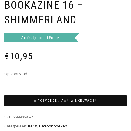
BOOKAZINE 16 –
SHIMMERLAND
Artikelpunt : 1Punten
€
10,95
Op voorraad
TOEVOEGEN AAN WINKELWAGEN
SKU:
99990685-2
Categorieën:
Kerst
,
Patroonboeken