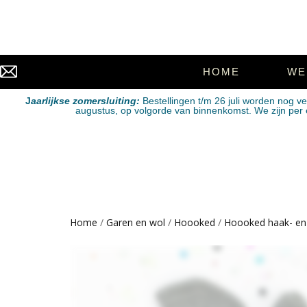
HOME
WE
J
aarlijkse zomersluiting:
Bestellingen t/m 26 juli worden nog v
augustus, op volgorde van binnenkomst. We zijn per e-
Home
/
Garen en wol
/
Hoooked
/
Hoooked haak- en 