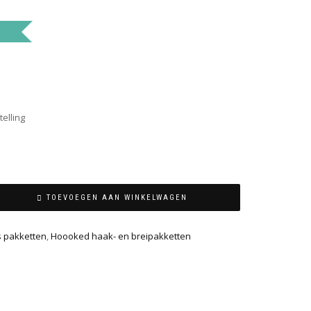
telling
TOEVOEGEN AAN WINKELWAGEN
s pakketten
,
Hoooked haak- en breipakketten