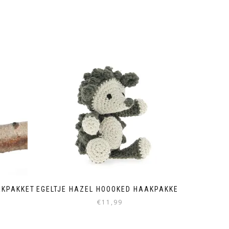
AKPAKKET
EGELTJE HAZEL HOOOKED HAAKPAKKET
€
11,99