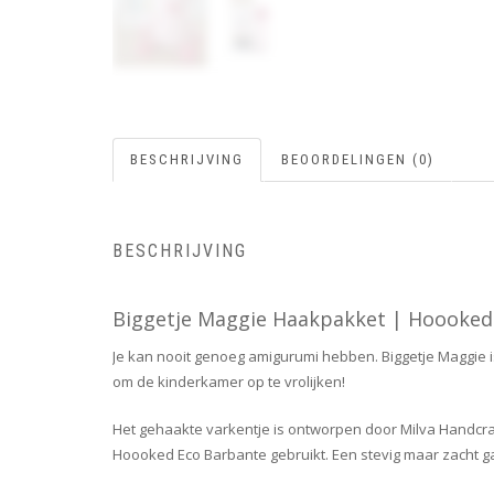
BESCHRIJVING
BEOORDELINGEN (0)
BESCHRIJVING
Biggetje Maggie Haakpakket | Hoooked
Je kan nooit genoeg amigurumi hebben. Biggetje Maggie is
om de kinderkamer op te vrolijken!
Het gehaakte varkentje is ontworpen door Milva Handcra
Hoooked Eco Barbante gebruikt. Een stevig maar zacht ga