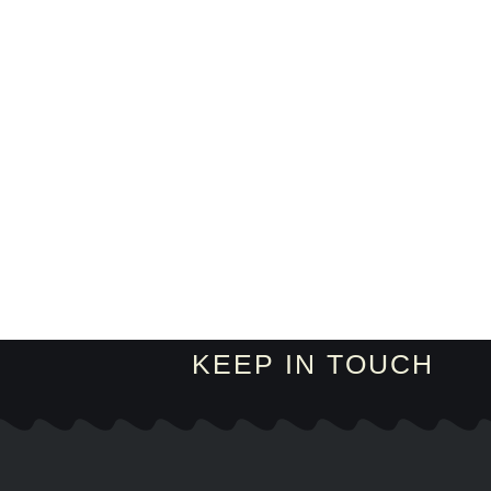
KEEP IN TOUCH