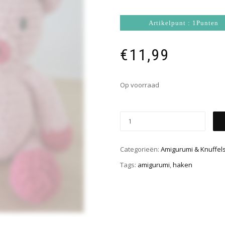
Artikelpunt : 1Punten
€
11,99
Op voorraad
Categorieën:
Amigurumi & Knuffel
Tags:
amigurumi
,
haken