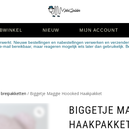
BWINKEL
NIEUW
MIJN ACCOUNT
erwerkt. Nieuwe bestellingen en nabestellingen verwerken en verzende
mail bereikbaar, maar reageren mogelijk iets later dan gebruikelijk. B
breipakketten
/ Biggetje Maggie Hoooked Haakpakket
BIGGETJE M
HAAKPAKKE