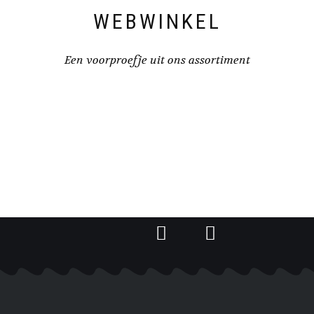
WEBWINKEL
Een voorproefje uit ons assortiment