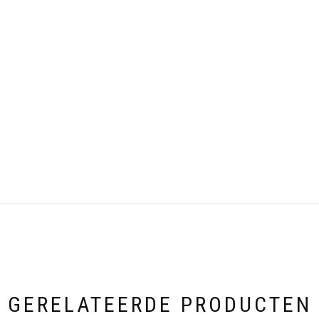
GERELATEERDE PRODUCTEN