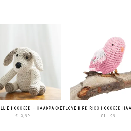
ILLIE HOOOKED – HAAKPAKKET
LOVE BIRD RICO HOOOKED HA
€
10,99
€
11,99