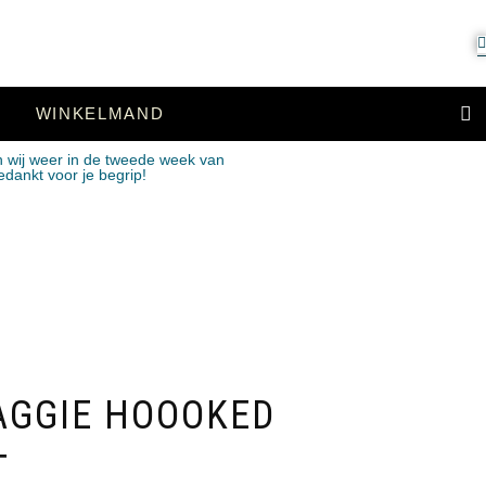
WINKELMAND
n wij weer in de tweede week van
edankt voor je begrip!
AGGIE HOOOKED
T