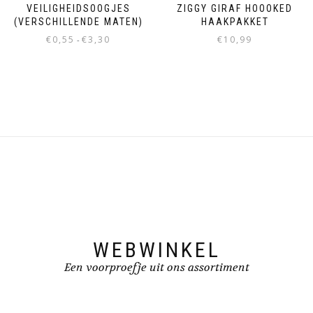
VEILIGHEIDSOOGJES
ZIGGY GIRAF HOOOKED
(VERSCHILLENDE MATEN)
HAAKPAKKET
€
0,55
€
3,30
€
10,99
-
WEBWINKEL
Een voorproefje uit ons assortiment