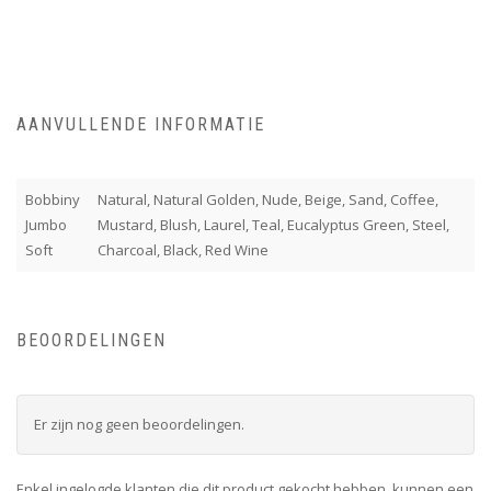
AANVULLENDE INFORMATIE
Bobbiny
Natural, Natural Golden, Nude, Beige, Sand, Coffee,
Jumbo
Mustard, Blush, Laurel, Teal, Eucalyptus Green, Steel,
Soft
Charcoal, Black, Red Wine
BEOORDELINGEN
Er zijn nog geen beoordelingen.
Enkel ingelogde klanten die dit product gekocht hebben, kunnen een