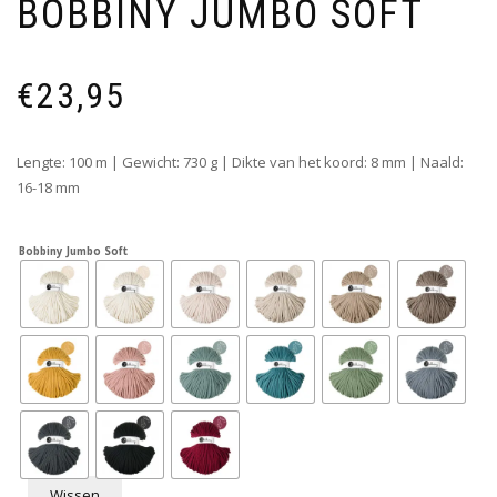
BOBBINY JUMBO SOFT
€
23,95
Lengte: 100 m | Gewicht: 730 g | Dikte van het koord: 8 mm | Naald:
16-18 mm
Bobbiny Jumbo Soft
Wissen