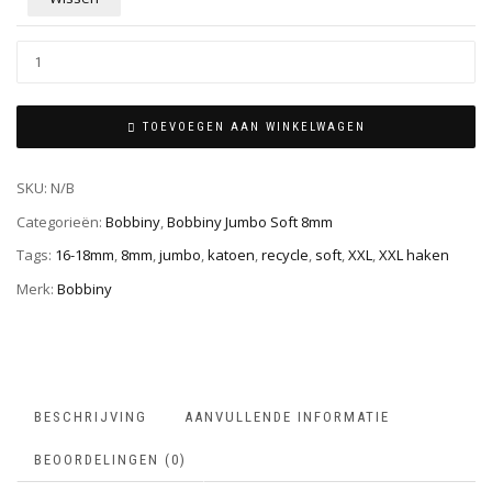
TOEVOEGEN AAN WINKELWAGEN
SKU:
N/B
Categorieën:
Bobbiny
,
Bobbiny Jumbo Soft 8mm
Tags:
16-18mm
,
8mm
,
jumbo
,
katoen
,
recycle
,
soft
,
XXL
,
XXL haken
Merk:
Bobbiny
BESCHRIJVING
AANVULLENDE INFORMATIE
BEOORDELINGEN (0)