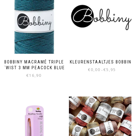
BOBBINY MACRAMÉ TRIPLE
KLEURENSTAALTJES BOBBINY
TWIST 3 MM PEACOCK BLUE
€
0,00
€
5,95
-
€
16,90