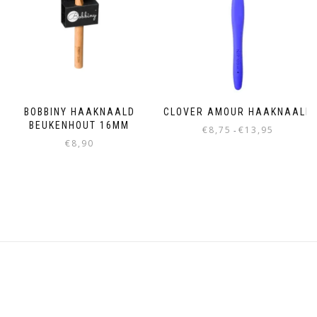
BOBBINY HAAKNAALD
CLOVER AMOUR HAAKNAALD
BEUKENHOUT 16MM
€
8,75
€
13,95
-
€
8,90