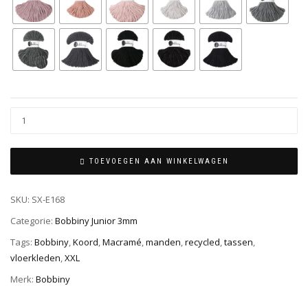
TOEVOEGEN AAN WINKELWAGEN
SKU:
SX-E168
Categorie:
Bobbiny Junior 3mm
Tags:
Bobbiny
,
Koord
,
Macramé
,
manden
,
recycled
,
tassen
,
vloerkleden
,
XXL
Merk:
Bobbiny