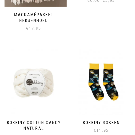
€
0,00
€
5,95
-
MACRAMÉPAKKET
HEKSENHOED
€
17,95
BOBBINY COTTON CANDY
BOBBINY SOKKEN
NATURAL
€
11,95