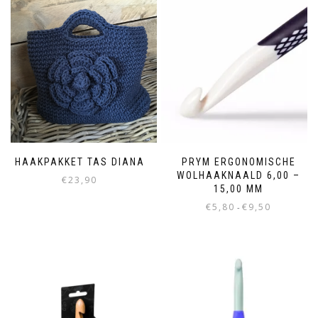
HAAKPAKKET TAS DIANA
PRYM ERGONOMISCHE
WOLHAAKNAALD 6,00 –
€
23,90
15,00 MM
€
5,80
€
9,50
-