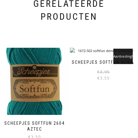
GERELATEERDE
PRODUCTEN
Aanbieding!
SCHEEPJES SOFTFUN DENIM
€
3,95
€
3,55
SCHEEPJES SOFTFUN 2604
AZTEC
€
3,50