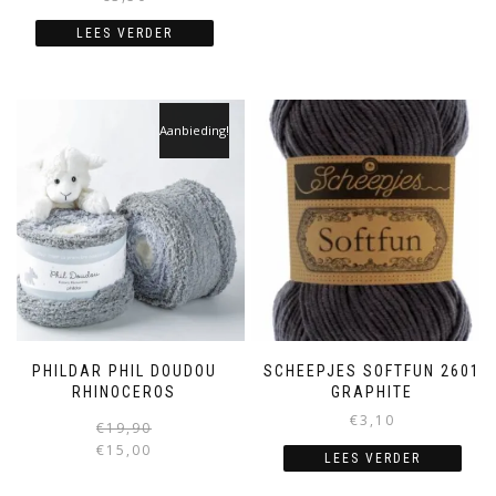
LEES VERDER
Aanbieding!
PHILDAR PHIL DOUDOU
SCHEEPJES SOFTFUN 2601
RHINOCEROS
GRAPHITE
€
3,10
€
19,90
€
15,00
LEES VERDER