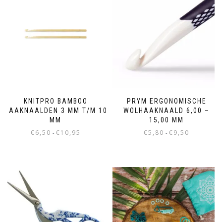
KNITPRO BAMBOO
PRYM ERGONOMISCHE
HAAKNAALDEN 3 MM T/M 10
WOLHAAKNAALD 6,00 –
MM
15,00 MM
€
6,50
€
10,95
€
5,80
€
9,50
-
-