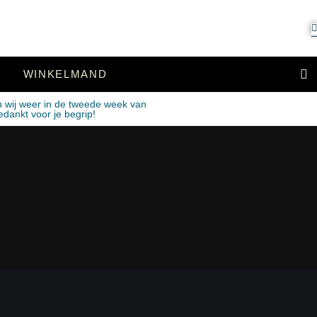
WINKELMAND
n wij weer in de tweede week van
edankt voor je begrip!
.