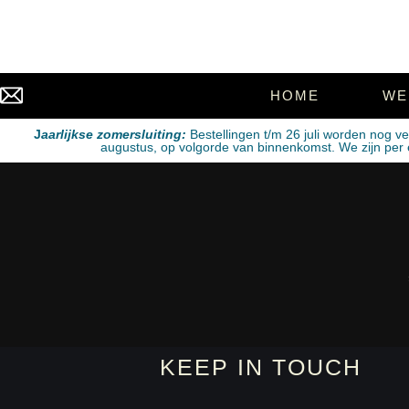
HOME
WE
J
aarlijkse zomersluiting:
Bestellingen t/m 26 juli worden nog v
augustus, op volgorde van binnenkomst. We zijn per e-
KEEP IN TOUCH