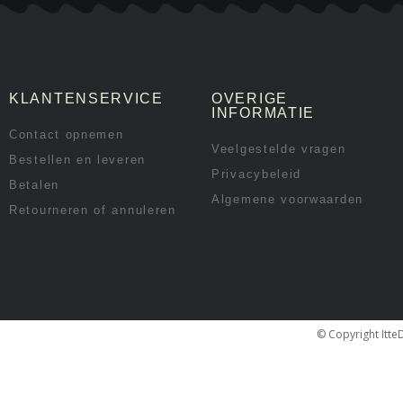
KLANTENSERVICE
OVERIGE
INFORMATIE
Contact opnemen
Veelgestelde vragen
Bestellen en leveren
Privacybeleid
Betalen
Algemene voorwaarden
Retourneren of annuleren
© Copyright Itte