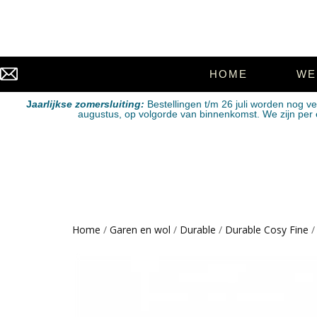
HOME
WE
J
aarlijkse zomersluiting:
Bestellingen t/m 26 juli worden nog v
augustus, op volgorde van binnenkomst. We zijn per e-
Home
/
Garen en wol
/
Durable
/
Durable Cosy Fine
/