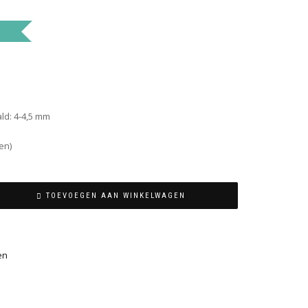
ald: 4-4,5 mm
en)
TOEVOEGEN AAN WINKELWAGEN
en