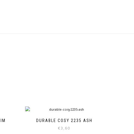
NIM
DURABLE COSY 2235 ASH
€
3,60