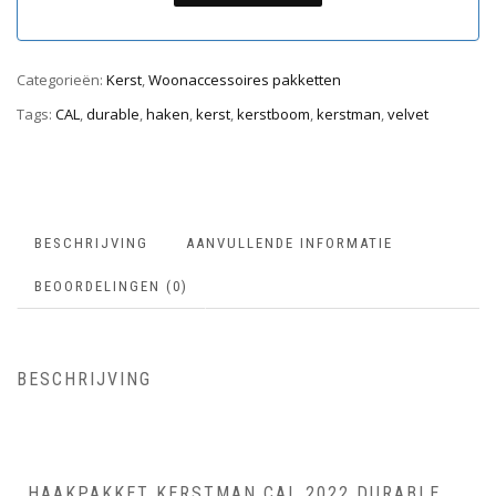
Categorieën:
Kerst
,
Woonaccessoires pakketten
Tags:
CAL
,
durable
,
haken
,
kerst
,
kerstboom
,
kerstman
,
velvet
BESCHRIJVING
AANVULLENDE INFORMATIE
BEOORDELINGEN (0)
BESCHRIJVING
HAAKPAKKET KERSTMAN CAL 2022 DURABLE