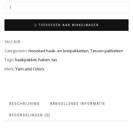
TOEVOEGEN AAN WINKELWAGEN
SKU:
N/B
Categorieën:
Hoooked haak- en breipakketten
,
Tassen pakketten
Tags:
haakpakket
,
haken
,
tas
Merk:
Yarn and Colors
BESCHRIJVING
AANVULLENDE INFORMATIE
BEOORDELINGEN (0)