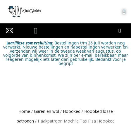
MIJN ACCOUNT
J
aarlijkse zomersluiting:
Bestellingen t/m 26 juli worden nog
verwerkt. Nieuwe bestellingen en nabestellingen verwerken en
verzenden wij weer in de tweede week van augustus, op
volgorde van binnenkomst. We zijn per e-mail bereikbaar, maar
reageren mogelijk iets later dan gebruikelijk. Bedankt voor je
begrip!
Home
/
Garen en wol
/
Hoooked
/
Hoooked losse
patronen
/ Haakpatroon Mochila Tas Pisa Hoooked