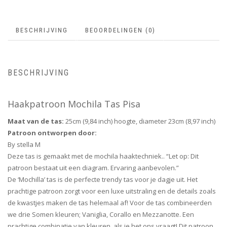
BESCHRIJVING
BEOORDELINGEN (0)
BESCHRIJVING
Haakpatroon Mochila Tas Pisa
Maat van de tas:
25cm (9,84 inch) hoogte, diameter 23cm (8,97 inch)
Patroon ontworpen door:
By stella M
Deze tas is gemaakt met de mochila haaktechniek.. “Let op: Dit
patroon bestaat uit een diagram. Ervaring aanbevolen.”
De ‘Mochilla’ tas is de perfecte trendy tas voor je dagje uit. Het
prachtige patroon zorgt voor een luxe uitstraling en de details zoals
de kwastjes maken de tas helemaal af! Voor de tas combineerden
we drie Somen kleuren; Vaniglia, Corallo en Mezzanotte. Een
prachtige combinatie van kleuren, als je het ons vraagt! Dit patroon