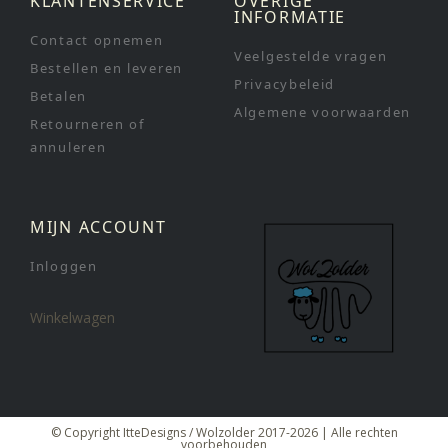
KLANTENSERVICE
OVERIGE
INFORMATIE
Contact opnemen
Veelgestelde vragen
Bestellen en leveren
Privacybeleid
Betalen
Algemene voorwaarden
Retourneren of
annuleren
MIJN ACCOUNT
Inloggen
Winkelwagen
© Copyright ItteDesigns / Wolzolder 2017-2026 | Alle rechten
voorbehouden