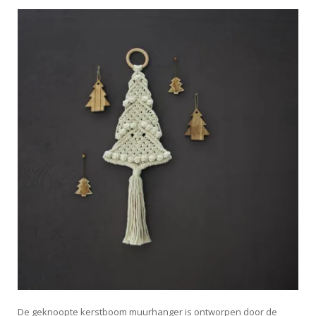
De geknoopte kerstboom muurhanger is ontworpen door de