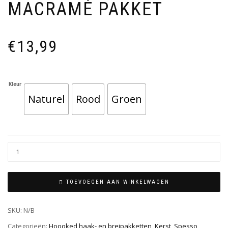
MACRAMÉ PAKKET
€
13,99
Kleur
Naturel
Rood
Groen
TOEVOEGEN AAN WINKELWAGEN
SKU:
N/B
Categorieën:
Hoooked haak- en breipakketten
,
Kerst
,
Spesso