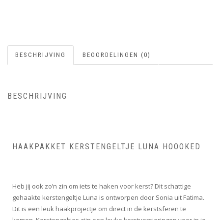
BESCHRIJVING
BEOORDELINGEN (0)
BESCHRIJVING
HAAKPAKKET KERSTENGELTJE LUNA HOOOKED
Heb jij ook zo’n zin om iets te haken voor kerst? Dit schattige
gehaakte kerstengeltje Luna is ontworpen door Sonia uit Fatima.
Dit is een leuk haakprojectje om direct in de kerstsferen te
komen. Kerstengeltjes zijn een leuke kerstversieringen voor in je