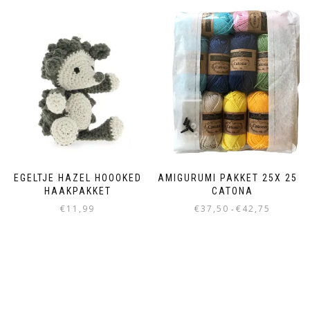
EGELTJE HAZEL HOOOKED
AMIGURUMI PAKKET 25X 25 G
HAAKPAKKET
CATONA
€
11,99
€
37,50
€
42,75
-