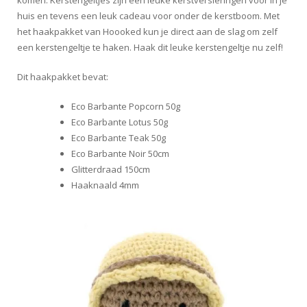
huis en tevens een leuk cadeau voor onder de kerstboom. Met
het haakpakket van Hoooked kun je direct aan de slag om zelf
een kerstengeltje te haken. Haak dit leuke kerstengeltje nu zelf!
Dit haakpakket bevat:
Eco Barbante Popcorn 50g
Eco Barbante Lotus 50g
Eco Barbante Teak 50g
Eco Barbante Noir 50cm
Glitterdraad 150cm
Haaknaald 4mm