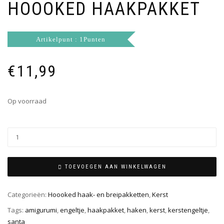
HOOOKED HAAKPAKKET
Artikelpunt : 1Punten
€
11,99
Op voorraad
TOEVOEGEN AAN WINKELWAGEN
Categorieën:
Hoooked haak- en breipakketten
,
Kerst
Tags:
amigurumi
,
engeltje
,
haakpakket
,
haken
,
kerst
,
kerstengeltje
,
santa