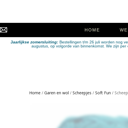
HOME
WE
J
aarlijkse zomersluiting:
Bestellingen t/m 26 juli worden nog v
augustus, op volgorde van binnenkomst. We zijn per e-
Home
/
Garen en wol
/
Scheepjes
/
Soft Fun
/ Scheep