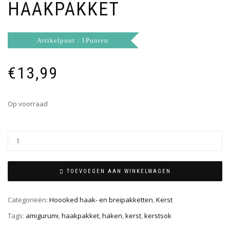
HAAKPAKKET
Artikelpunt : 1Punten
€
13,99
Op voorraad
TOEVOEGEN AAN WINKELWAGEN
Categorieën:
Hoooked haak- en breipakketten
,
Kerst
Tags:
amigurumi
,
haakpakket
,
haken
,
kerst
,
kerstsok