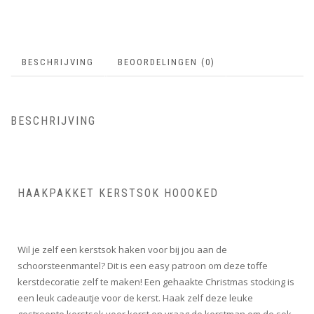
BESCHRIJVING
BEOORDELINGEN (0)
BESCHRIJVING
HAAKPAKKET KERSTSOK HOOOKED
Wil je zelf een kerstsok haken voor bij jou aan de
schoorsteenmantel? Dit is een easy patroon om deze toffe
kerstdecoratie zelf te maken! Een gehaakte Christmas stocking is
een leuk cadeautje voor de kerst. Haak zelf deze leuke
gestreepte kerstsok voor kerst en vraag de kerstman om de sok